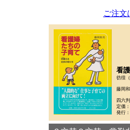
ご注文
看
彷徨
藤岡
四六判
定価
発行