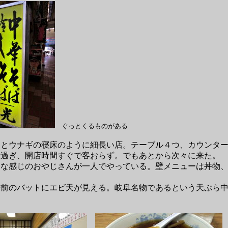
ぐっとくるものがある
とウナギの寝床のように細長い店。テーブル４つ、カウンター
時過ぎ、開店時間すぐで客おらず。でもあとから次々に来た。
感じのおやじさんが一人でやっている。壁メニューは丼物、麺
。
前のバットにエビ天が見える。岐阜名物であるという天ぷら中