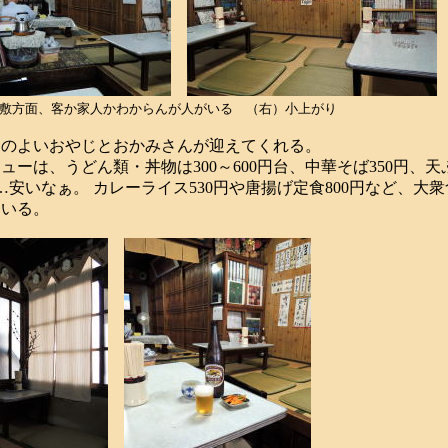
敷方面、客か家人かわからんが人がいる （右）小上がり
のよいおやじとおかみさんが迎えてくれる。
ーは、うどん類・丼物は300～600円台、中華そば350円、天
……安いなぁ。 カレーライス530円や唐揚げ定食800円など、大
ている。