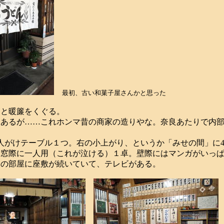
最初、古い和菓子屋さんかと思った
と暖簾をくぐる。
あるが……これホンマ昔の商家の造りやな。奈良あたりで内部
人がけテーブル１つ。右の小上がり、というか「みせの間」に
て窓際に一人用（これが泣ける）１卓。壁際にはマンガがいっ
の部屋に座敷が続いていて、テレビがある。