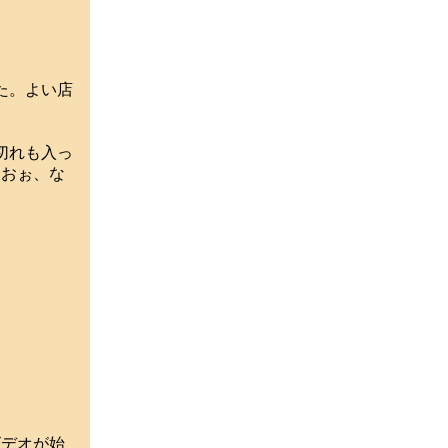
た。よい店
切れも入っ
…おぉ、な
デオが始