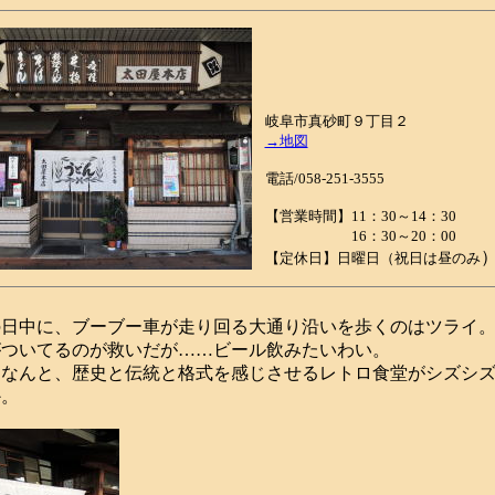
岐阜市真砂町９丁目２
→地図
電話/058-251-3555
【営業時間】11：30～14：30
16：30～20：00
【定休日】日曜日（祝日は昼のみ
日中に、ブーブー車が走り回る大通り沿いを歩くのはツライ。
がついてるのが救いだが……ビール飲みたいわい。
なんと、歴史と伝統と格式を感じさせるレトロ食堂がシズシズ
か。