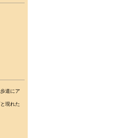
）
歩道にア
と現れた