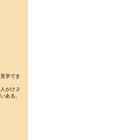
見学でき
4人がけ２
ぱいある。