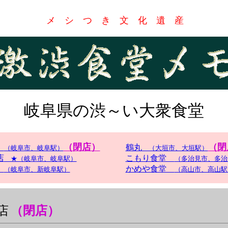
メ シ つ き 文 化 遺 産
岐阜県の渋～い大衆食堂
（閉店）
（閉
店
鶴丸
（岐阜市、岐阜駅）
（大垣市、大垣駅）
店
こもり食堂
★（岐阜市、岐阜駅）
（多治見市、多治
堂
かめや食堂
（岐阜市、新岐阜駅）
（高山市、高山駅
店
（閉店）