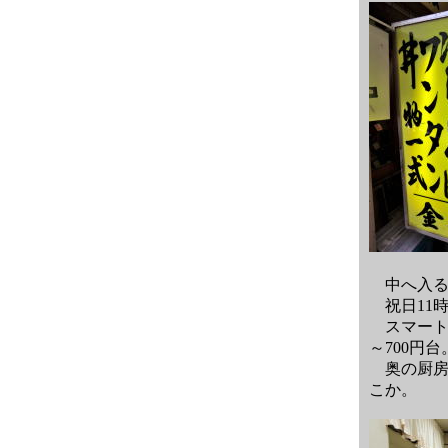
中へ入る
祝日11
スマートな
～700円台
奥の厨房
こか。