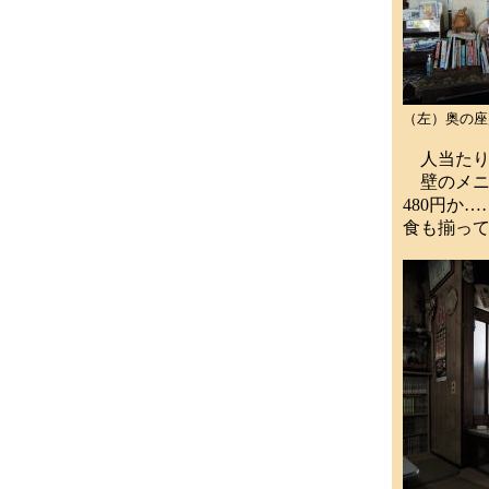
（左）奥の座
人当たり
壁のメニュ
480円か
食も揃っ