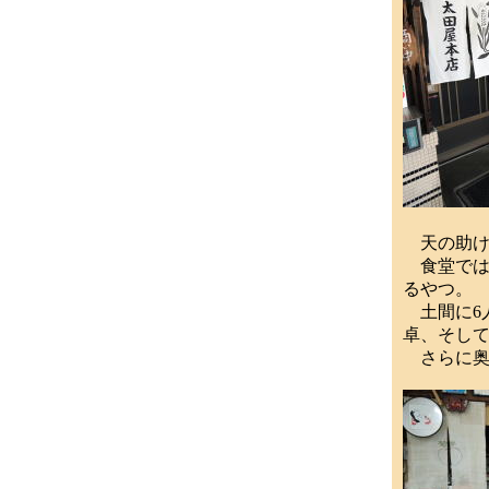
天の助け
食堂では
るやつ。
土間に6
卓、そし
さらに奥