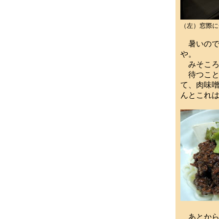
（左）窓際に
暑いのでま
や。
みそころう
待つこと
て、肉味
んとこれ
あとから