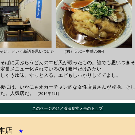
そい、という新語を思いついた （右）天ぷら中華750円
そばに天ぷらうどんのエビ天が載ったもの。誰でも思いつきそ
で定番メニュー化されているのは岐阜だけみたい。
しゃうゆ味、すっと入る。エビもしっかりしててよし。
分後には、いかにもオカーチャン的な女性店員さんが登場。そ
きた。人気店だ。
（2016年7月）
このページの頭
／
激渋食堂メモのトップ
本店
★