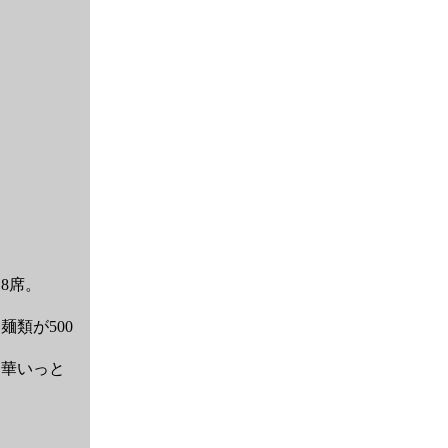
8席。
類が500
華いっと