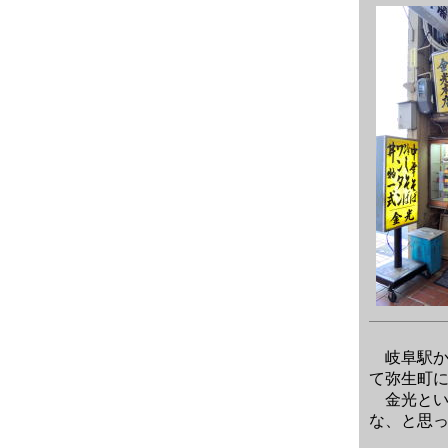
岐阜駅か
て弥生町
金光とい
な、と思