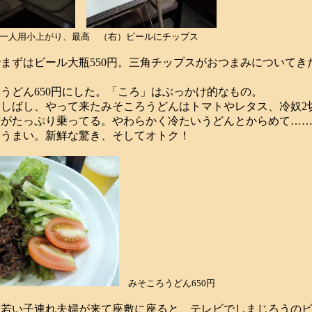
一人用小上がり、最高 （右）ビールにチップス
ずはビール大瓶550円。三角チップスがおつまみについてき
どん650円にした。「ころ」はぶっかけ的なもの。
しばし、やって来たみそころうどんはトマトやレタス、冷奴2
噌がたっぷり乗ってる。やわらかく冷たいうどんとからめて…
はうまい。新鮮な驚き、そしてオトク！
みそころうどん650円
若い子連れ夫婦が来て座敷に座ると、テレビでしまじろうのビ