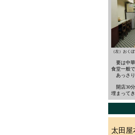
（左）おくぼ
要は中華
食堂一般
あっさり
開店30
埋まって
太田屋