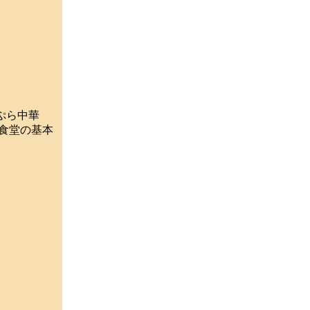
ぷら中華
衆食堂の基本