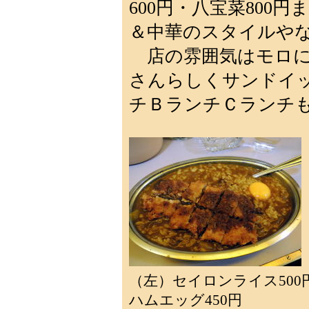
600円・八宝菜800
＆中華のスタイルや
店の雰囲気はモロに
さんらしくサンドイ
チＢランチＣランチ
（左）セイロンライス50
ハムエッグ450円