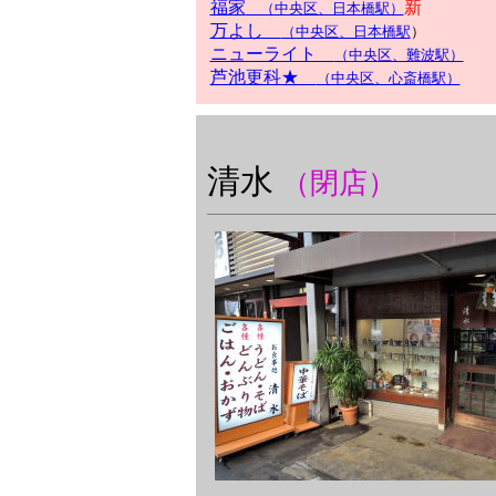
福家
新
（中央区、日本橋駅）
万よし
（中央区、日本橋駅
）
ニューライト
（中央区、難波駅）
芦池更科★
（中央区、心斎橋駅）
清水
（閉店）