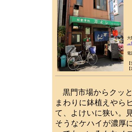
大
→
電話
【
【
黒門市場からクッと
まわりに鉢植えやら
て、よけいに狭い。
そうなケハイが濃厚