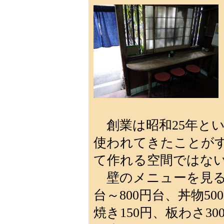
創業は昭和25年と
使われてきたことが
て作れる空間ではな
壁のメニューを見ると
台～800円台、丼物50
焼き150円、板わさ3