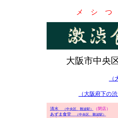
メ シ つ
大阪市中央
（大
（大阪府下の渋
清水
（閉店）
（中央区、難波駅）
あずま食堂
（中央区、難波駅）