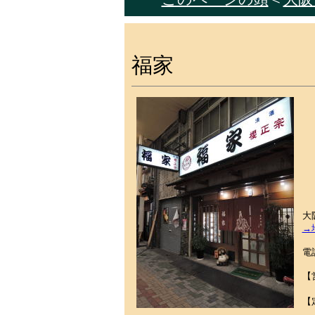
福家
大
→
電話
【
土
【