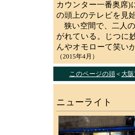
カウンター一番奥席)
の頭上のテレビを見
狭い空間で、二人の
がれている。じつに
んやオモローて笑い
（2015年4月）
このページの頭
＜
大阪市
ニューライト