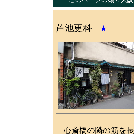
このページの頭
＜
大阪市
芦池更科
★
心斎橋の隣の筋を長