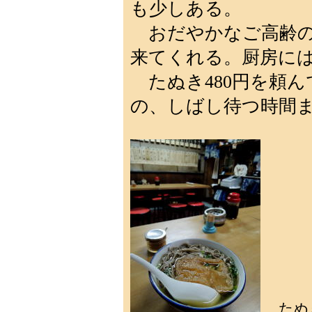
も少しある。
おだやかなご高齢の
来てくれる。厨房に
たぬき480円を頼ん
の、しばし待つ時間
たぬ