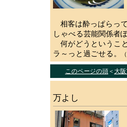
相客は酔っぱらって
しゃべる芸能関係者
何がどうということ
ラ～っと過ごせる。
（
このページの頭
＜
大阪市
万よし