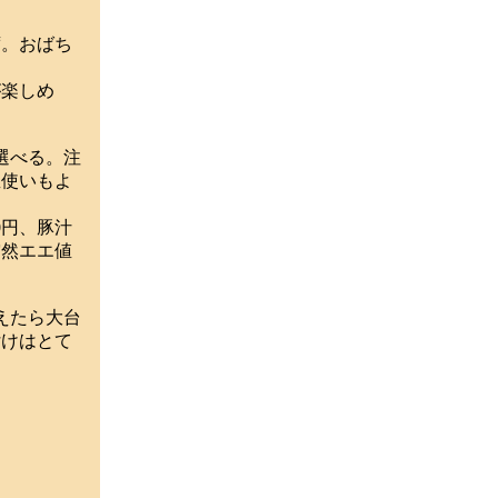
。おばち
楽しめ
選べる。注
屋使いもよ
0円、豚汁
突然エエ値
えたら大台
付けはとて