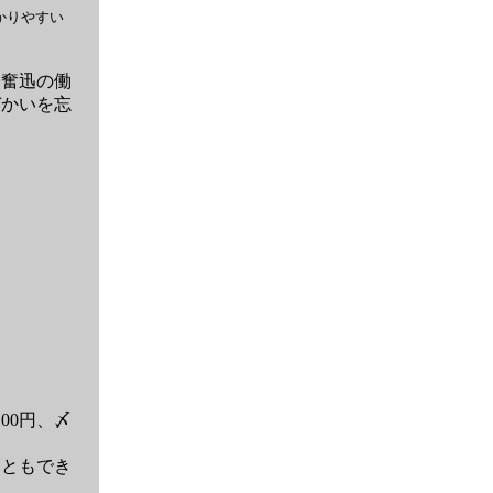
かりやすい
奮迅の働
づかいを忘
00円、〆
ともでき