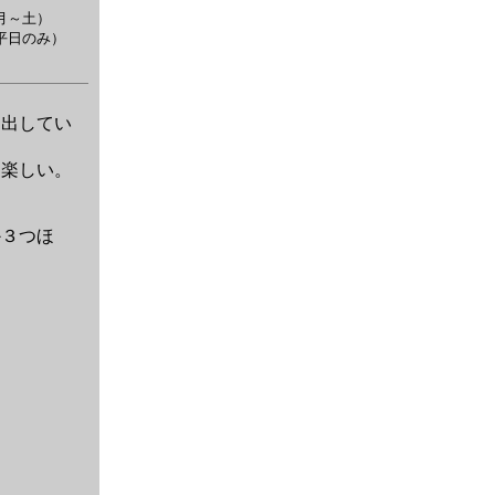
（月～土）
日のみ）
出してい
楽しい。
。
３つほ