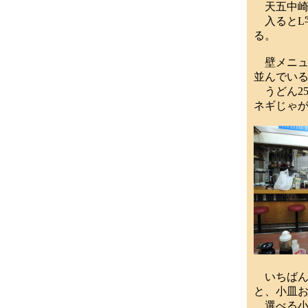
天五中崎
入るとL字
る。
壁メニュ
並んでい
うどん25
ネギじゃが
いちばん高
と、小皿お
選べる小