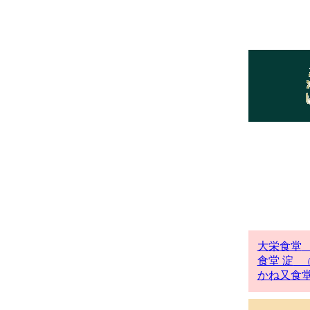
大栄食堂
食堂 淀
（
かね又