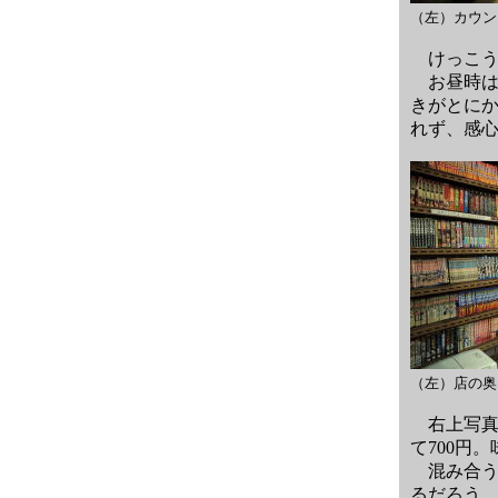
（左）カウ
けっこう
お昼時は
きがとに
れず、感
（左）店の
右上写真は
て700円
混み合う
るだろう