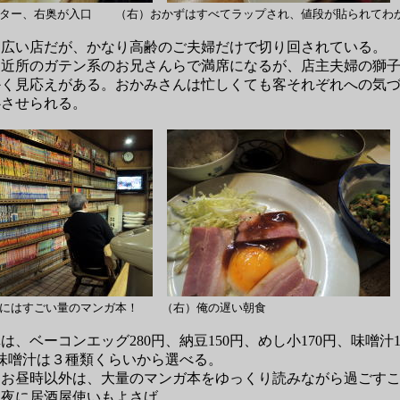
ンター、右奥が入口 （右）おかずはすべてラップされ、値段が貼られてわ
広い店だが、かなり高齢のご夫婦だけで切り回されている。
近所のガテン系のお兄さんらで満席になるが、店主夫婦の獅子
かく見応えがある。おかみさんは忙しくても客それぞれへの気
心させられる。
奥にはすごい量のマンガ本！ （右）俺の遅い朝食
、ベーコンエッグ280円、納豆150円、めし小170円、味噌汁1
。味噌汁は３種類くらいから選べる。
お昼時以外は、大量のマンガ本をゆっくり読みながら過ごすこ
。夜に居酒屋使いもよさげ。