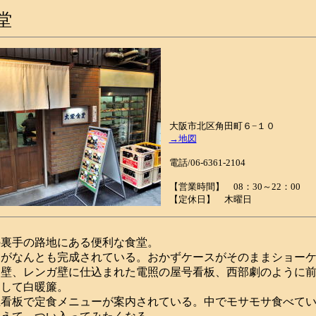
堂
大阪市北区角田町６−１０
→地図
電話/
06-6361-2104
【営業時間】 08：30～22：00
【定休日】 木曜日
裏手の路地にある便利な食堂。
がなんとも完成されている。おかずケースがそのままショーケ
ス壁、レンガ壁に仕込まれた電照の屋号看板、西部劇のように
そして白暖簾。
看板で定食メニューが案内されている。中でモサモサ食べてい