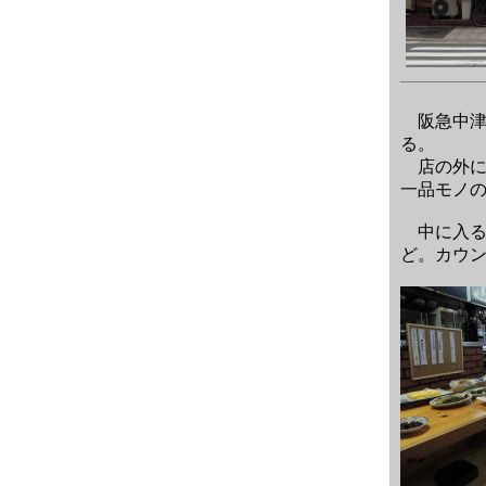
阪急中津
る。
店の外に
一品モノ
中に入る
ど。カウ