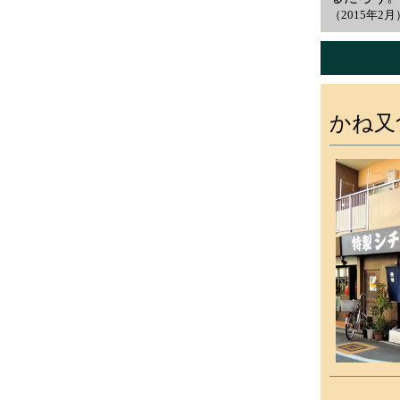
（2015年2月
かね又