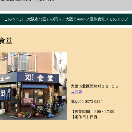
）
このページ（大阪市北区）の頭へ
／
大阪市index
／
激渋食堂メモのトップ
食堂
大阪市北区黒崎町１２−１５
→地図
電話/
06-6373-0324
【営業時間】9:00～17:00
【定休日】日祝