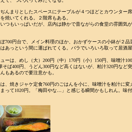
見えて、つい入ってみたくなる。
ぢんまりとしたスペースにテーブルが４つほどとカウンター席
話を焼いてくれる。２階席もある。
いつもいっぱいだが、店内は静かで昔ながらの食堂の雰囲気が
700円台で、メイン料理のほか、おかずケースの小鉢が２品
のはあっという間に運ばれてくる。バラでいろいろ取って居酒
ーは、めし（大）200円（中）170円（小）150円、味噌汁10
中華そば400円、うどん300円など高くはないが、粕汁320円など
もんもあるので要注意かも。
、焼きジャケ定食760円のごはんを小に、味噌汁を粕汁に変
まって1020円。「梅田やな…」と感じる瞬間かもしれん。味