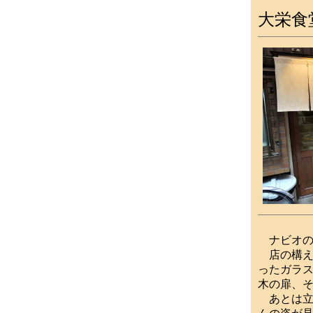
大栄食
ナビオの
店の構え
ったガラ
木の扉、
あとは立