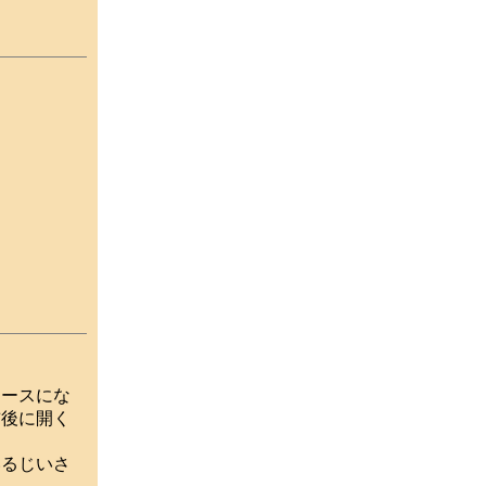
ースにな
前後に開く
るじいさ