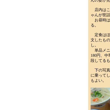
んの姿が
店内はこ
ゃんが世
お昼時は
る。
定食はほぼ
文したも
し。
単品メニュ
180円、
段してる
下の写真は
に乗ってし
もよい。