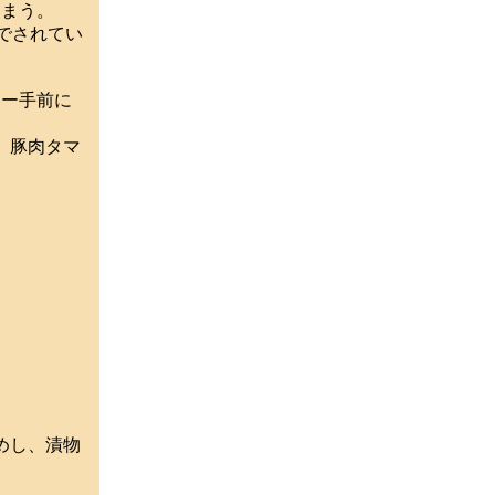
まう。
でされてい
ー手前に
、豚肉タマ
めし、漬物