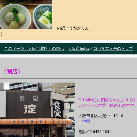
内訳ようわからん
月）
このページ（大阪市北区）の頭へ
／
大阪市index
／
激渋食堂メモのトップ
（閉店）
2018年9月に閉店されたようで
レポートは営業当時のものです
大阪市北区大淀中1-18-10
→地図
電話/
06-6458-1841