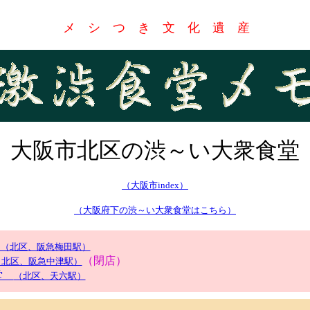
メ シ つ き 文 化 遺 産
大阪市北区の渋～い大衆食堂
（大阪市index）
（大阪府下の渋～い大衆食堂はこちら）
（北区、阪急梅田駅）
（閉店）
北区、阪急中津駅）
食堂
（北区、天六駅）