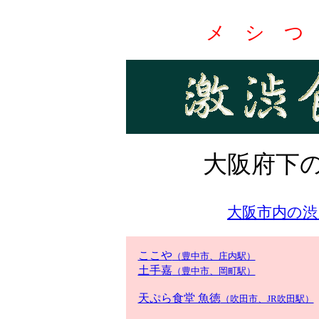
メ シ つ
大阪府下
大阪市内の渋
ここや
（豊中市、庄内駅）
土手嘉
（豊中市、岡町駅）
天ぷら食堂 魚徳
（吹田市、JR吹田駅）