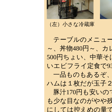
（左）小さな冷蔵庫 （右
テーブルのメニューを
～、丼物480円～、
500円ちょい、中華そ
いエビフライ定食で93
一品ものもあるぞ、ハ
ハムは１枚だが玉子
豚汁170円も安いの
も少な目なのがやや
にしては控えめの量で1