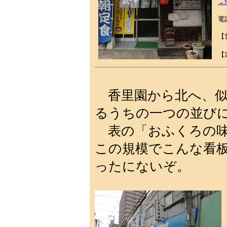
→
電
【
1
【
香里園から北へ、似
るうちの一つの並び
表の「おふくろの味
この規模でこんな看
ったにないぞ。