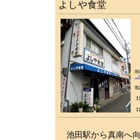
よしや食堂
池
→
電話
【
1
【
池田駅から真南へ向