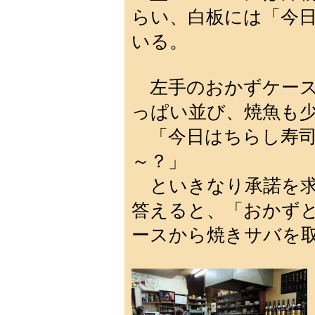
らい、白板には「今
いる。
左手のおかずケース
っぱい並び、焼魚も
「今日はちらし寿司
～？」
といきなり承諾を求
答えると、「おかず
ースから焼きサバを