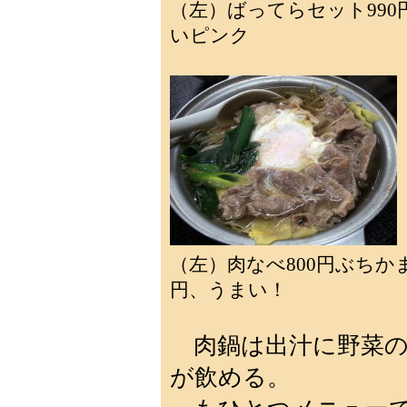
（左）ばってらセット9
いピンク
（左）肉なべ800円ぶち
円、うまい！
肉鍋は出汁に野菜の
が飲める。