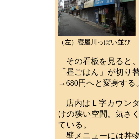
（左）寝屋川っぽい並び
その看板を見ると、
「昼ごはん」が切り替
→680円へと変身する
店内はＬ字カウンタ
けの狭い空間。気さ
ている。
壁メニューには丼物や