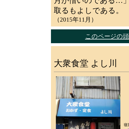
月が憎いのである…
取るもよしである。
（2015年11月）
このページの頭
大衆食堂 よし川
寝