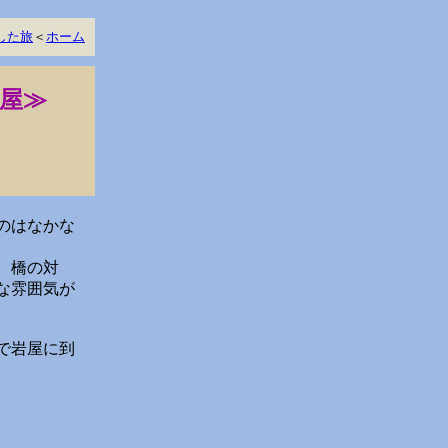
した旅
＜
ホーム
岩屋≫
のはなかな
。橋の対
な雰囲気が
で岩屋に到