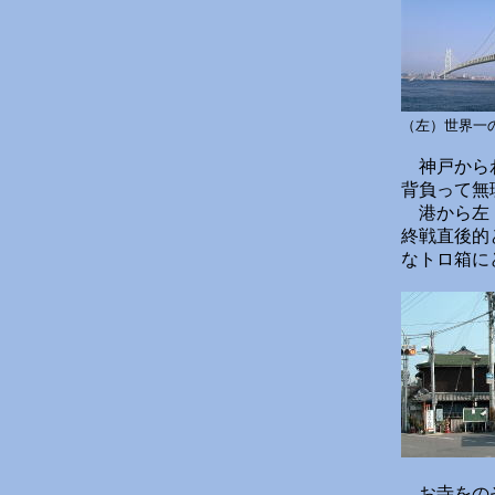
（左）世界一
神戸からわ
背負って無
港から左（
終戦直後的
なトロ箱に
お寺をのぞ