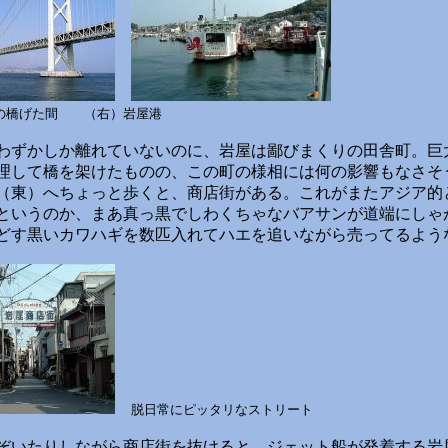
の橋げた間 （右）岩屋港
ずかしか離れていないのに、岩屋は鄙びまくりの田舎町。巨
理して橋を架けたものの、この町の様相には何の影響もなさそ
東）へちょっと歩くと、商店街がある。これがまたアジア的
というのか、まあ真っ黒でしわくちゃなバアサンが道端にしゃ
どす黒いカワハギを数匹入れてハエを追いながら売ってるよう
脱日常にピッタリなストリート
いたりしながら商店街を抜けると、ジェット船が発着する岩