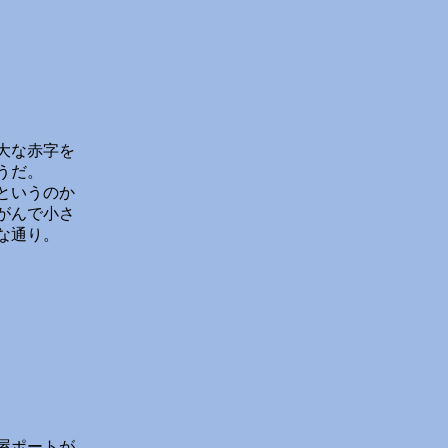
大な赤字を
うだ。
というのか
がんで小さ
な通り。
屋ポートが