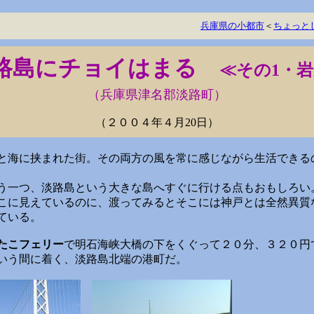
兵庫県の小都市
＜
ちょっと
路島にチョイはまる
≪その1・
（兵庫県津名郡淡路町）
（２００４年４月20日）
海に挟まれた街。その両方の風を常に感じながら生活できる
。
一つ、淡路島という大きな島へすぐに行ける点もおもしろい
こに見えているのに、渡ってみるとそこには神戸とは全然異質
ている。
たこフェリー
で明石海峡大橋の下をくぐって２０分、３２０円
いう間に着く、淡路島北端の港町だ。