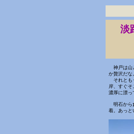
淡
神戸は山と
か贅沢だな
それともう
岸、すぐそ
濃厚に漂っ
明石から
着。あっと