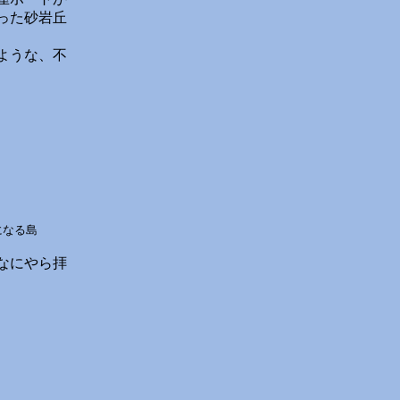
った砂岩丘
ような、不
になる島
なにやら拝