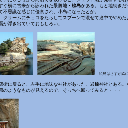
すぐ横に古来から詠われた景勝地・
絵島
がある。もと地続きだ
て不思議な感じに侵食され、小島になったとか。
クリームにチョコをたらしてスプーンで混ぜて途中でやめた
層が浮き出ていておもしろい。
絵島はさすが絵
街に戻ると、左手に地味な神社があった。岩楠神社とある。
窟のようなものが見えるので、そっちへ回ってみると・・・