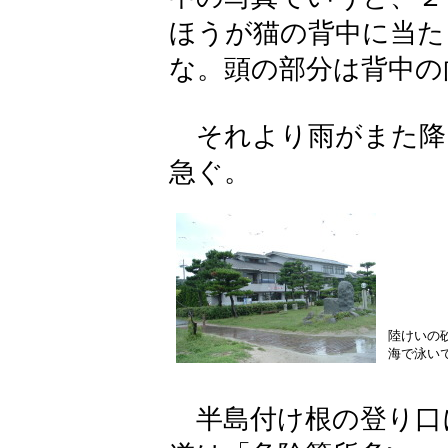
ほうが猫の背中に当た
な。頭の部分は背中の
それより雨がまた降
急ぐ。
陸けいの
海で泳い
半島付け根の登り口