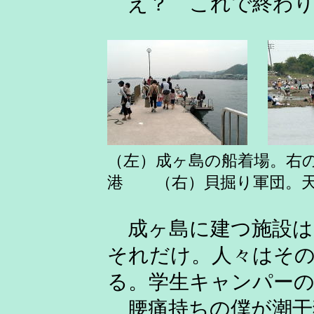
え？ これで終わり
（左）成ヶ島の船着場。右
港 （右）貝掘り軍団。天
成ヶ島に建つ施設は
それだけ。人々はそ
る。学生キャンパー
腰痛持ちの僕が潮干