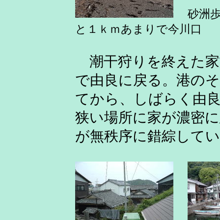
砂洲
と１ｋｍあまりで今川口
潮干狩りを終えた家
で由良に戻る。港の
てから、しばらく由
狭い場所に家が濃密に
が無秩序に錯綜してい