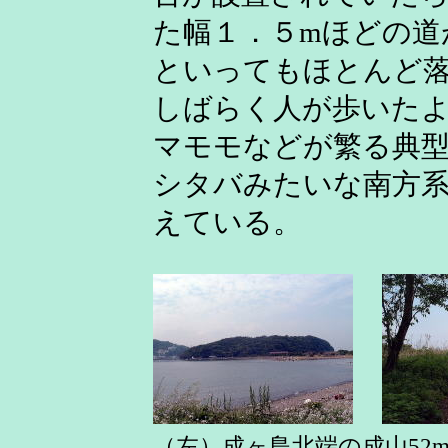
た幅１．５mほどの道
といってもほとんど
しばらく人が歩いた
マモモなどが繁る典型
シタバみたいな南方
えている。
（左）成ヶ島北端の成山