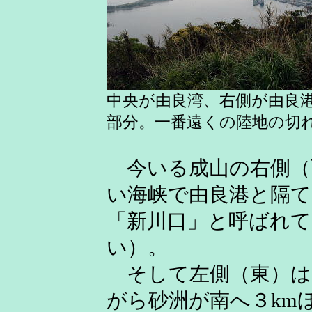
中央が由良湾、右側が由良
部分。一番遠くの陸地の切
今いる成山の右側（
い海峡で由良港と隔
「新川口」と呼ばれて
い）。
そして左側（東）は
がら砂洲が南へ３km