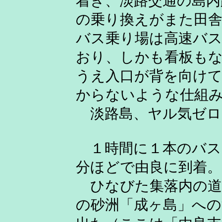
着き、淡路交通の島内
の乗り換えがまた田
バス乗り場は高速バ
おり、しかも看板も
うえ入口が背を向けて
からないような仕組
淡路島、ヤル気ゼロ
１時間に１本のバス
分ほどで由良に到着。
ひなびた集落内の道
の砂洲「成ヶ島」への