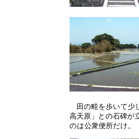
田の畦を歩いて少
高天原」との石碑が
のは公衆便所だけ。