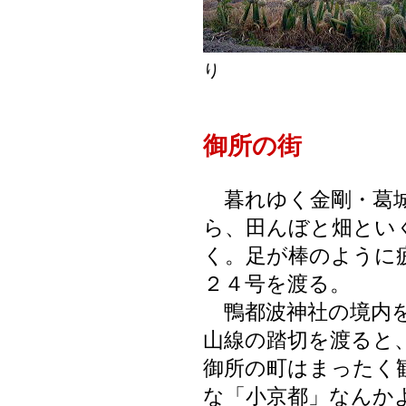
り
御所の街
暮れゆく金剛・葛城
ら、田んぼと畑とい
く。足が棒のように
２４号を渡る。
鴨都波神社の境内を
山線の踏切を渡ると
御所の町はまったく
な「小京都」なんか