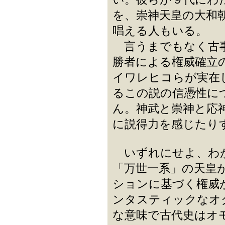
を、崇神天皇の大和
唱える人もいる。
言うまでもなく古事
勝者による権威確立
イワレヒコらが実在
るこの説の信憑性に
ん。神武と崇神と応
に説得力を感じたり
いずれにせよ、わが
「万世一系」の天皇
ションに基づく権威
ンタスティックなオ
な意味で古代史はオ