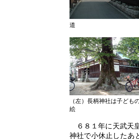
道
（左）長柄神社は子ども
絵
６８１年に天武天皇
神社で小休止したあ