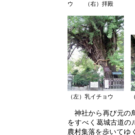
ウ （右）拝殿
（左）乳イチョウ （
神社から再び元の鳥
をすべく葛城古道の
農村集落を歩いてゆ