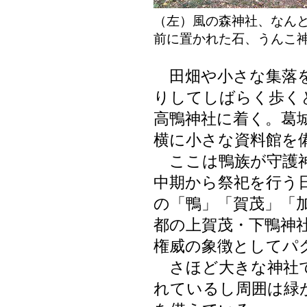
（左）風の森神社、な
前に置かれた石、うんこ
田畑や小さな集落を
りしてしばらく歩く
高鴨神社に着く。葛
横に小さな資料館を
ここは鴨族が守護神
中期から祭祀を行う
の「鴨」「賀茂」「
都の上賀茂・下鴨神
権威の象徴としてパ
さほど大きな神社で
れているし周囲は緑