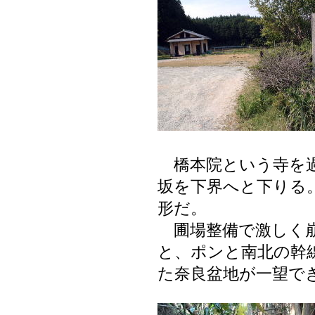
橋本院という寺を過
坂を下界へと下りる
形だ。
圃場整備で激しく崩
と、ポンと南北の幹
た奈良盆地が一望で