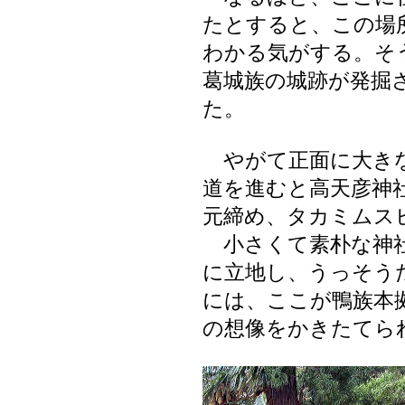
たとすると、この場
わかる気がする。そ
葛城族の城跡が発掘
た。
やがて正面に大きな
道を進むと高天彦神
元締め、タカミムス
小さくて素朴な神社
に立地し、うっそう
には、ここが鴨族本
の想像をかきたてら