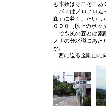
も本数はそこそこあ
バスはノロノロ走っ
森」に着く。たいし
０００円以上のボッ
でも風の森とは素敵
ノ川の分水嶺にあた
か。
西に迫る金剛山に向