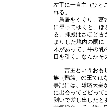
左手に一言主（ひと
れる。
鳥居をくぐり、葛城
に登ってゆくと、ほ
る。拝殿はさほど古
まりした境内の隅に
木があって、牛の乳
目を引く。なんかそ
一言主というおもし
族（鴨族）の王では
事記には、雄略天皇
に出会ってビビって
剥いで差し出したと