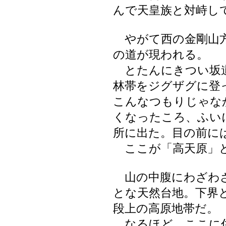
んで天皇族と対峙し
やがて西の金剛山方
の道が現われる。
とたんにきつい坂道
林帯をジグザグに登
こんなつもりじゃな
くなったころ、ふい
所に出た。目の前に
ここが「高天原」と
山の中腹にわざわざ
とな天然台地。下界
段上の高原地帯だ。
なるほど、ここに住