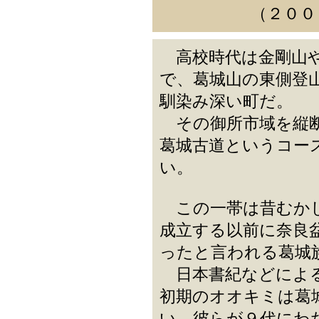
（２００
高校時代は金剛山や
で、葛城山の東側登
馴染み深い町だ。
その御所市域を縦断
葛城古道というコー
い。
この一帯は昔むかし
成立する以前に奈良
ったと言われる葛城
日本書紀などによる
初期のオオキミは葛
い。彼らが９代にわ