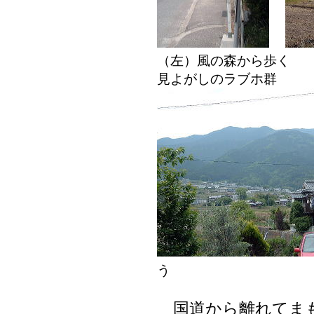
（左）風の森から歩く
見よがしのラブホ群
う
国道から離れてまも