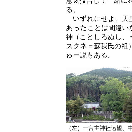
意気投合して一緒に
る。
いずれにせよ、天皇
あったことは間違い
神（ことしろぬし、
スクネ＝蘇我氏の祖
ゅー説もある。
（左）一言主神社遠望、