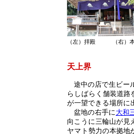
（左）拝殿 （右）本
天上界
途中の店で生ビール
らしばらく舗装道路
が一望できる場所に
盆地の右手に
大和
向こうに三輪山が見
ヤマト勢力の本拠地