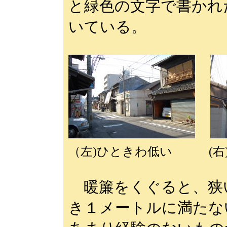
と緑色の文字で書かれ
いている。
（左)ひときわ低い (右
暖簾をくぐると、狭
き１メートルに満たな