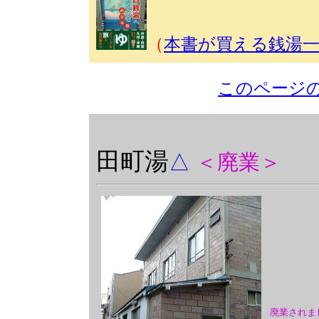
（
本書が買える銭湯
このページ
田町湯
△
＜廃業＞
廃業されま