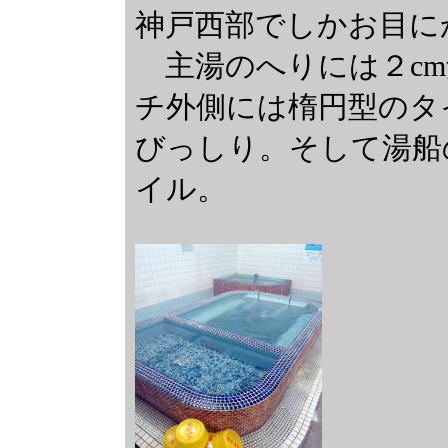
神戸西部でしかお目に
主湯のへりには２cm
チ外側には楕円型のタイ
びっしり。そして湯船
イル。