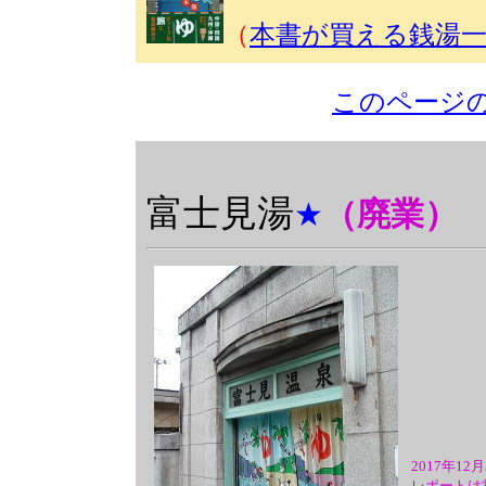
（
本書が買える銭湯
このページ
富士見湯
（廃業）
★
2017年1
レポートは