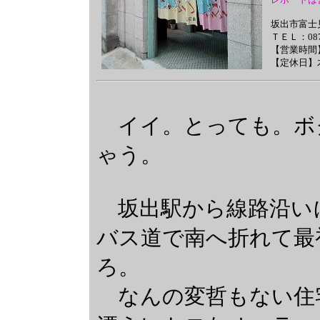
坂出市富士
ＴＥＬ：0877
【営業時間】
【定休日】
イイ。とっても。ボ
ゃう。
坂出駅から線路沿いに
バス道で南へ折れて最
ろ。
なんの変哲もない住