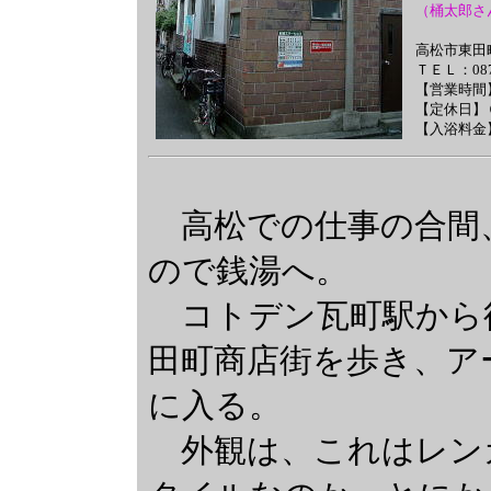
（桶太郎さ
高松市
東田町
ＴＥＬ：087
【営業時間】
【定休日】
【入浴料金
高松での仕事の合間
ので銭湯へ。
コトデン瓦町駅から
田町商店街を歩き、ア
に入る。
外観は、これはレン