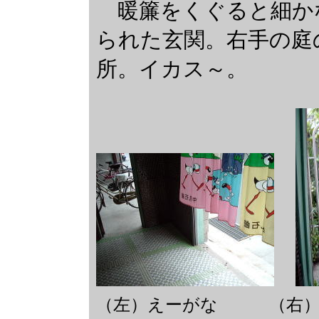
暖簾をくぐると細か
られた玄関。右手の庭
所。イカス～。
（左）えーがな （右）