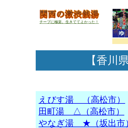
チープに極楽。生きててよかった！
【香川
えびす湯 （高松市）
田町湯 △（高松市）
やなぎ湯 ★（坂出市